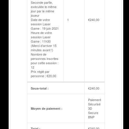
Seconde partie,
exécutée le même
jour par le même
joueur
Date de votre
1
€
240,00
session Laser
Game : 19 juin 2021
Heure de votre
session Laser
Game : 11h30
(Merci d’arriver 15
minutes avant !)
Nombre de
personnes inscrites
pour cette session :
12
Prix réglé par
personne : €20,00
€
240,00
Sous-total :
Paiement
Sécurisé
3D
Moyen de paiement :
Secure
BNP
€
240,00
Total :