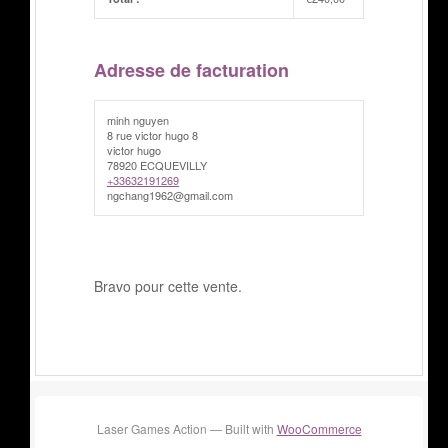
Adresse de facturation
minh nguyen
8 rue victor hugo 8
victor hugo
78920 ECQUEVILLY
+33632191269
ngchang1962@gmail.com
Bravo pour cette vente.
Laser Games Action — Built with
WooCommerce