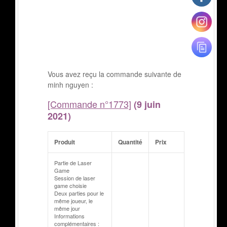
Vous avez reçu la commande suivante de
minh nguyen :
[Commande n°1773]
(9 juin
2021)
Produit
Quantité
Prix
Partie de Laser
Game
Session de laser
game choisie
Deux parties pour le
même joueur, le
même jour
Informations
complémentaires :