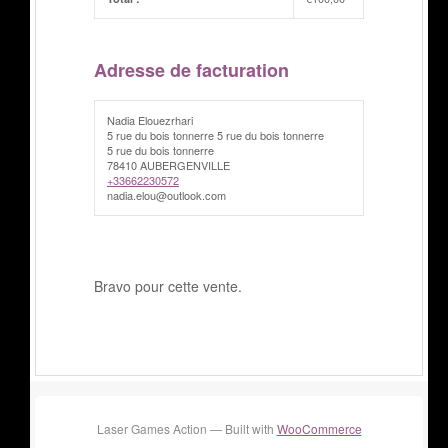
Adresse de facturation
Nadia Elouezrhari
5 rue du bois tonnerre 5 rue du bois tonnerre
5 rue du bois tonnerre
78410 AUBERGENVILLE
+33662230572
nadia.elou@outlook.com
Bravo pour cette vente.
Laser Games Action — Built with
WooCommerce