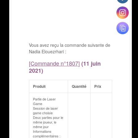
Vous avez reçu la commande suivante de
Nadia Elouezrhari :
[Commande n°1807]
(11 juin
2021)
Produit
Quantité
Prix
Partie de Laser
Game
Session de laser
game choisie
Deux parties pour le
même joueur, le
même jour
Informations
complémentaires :