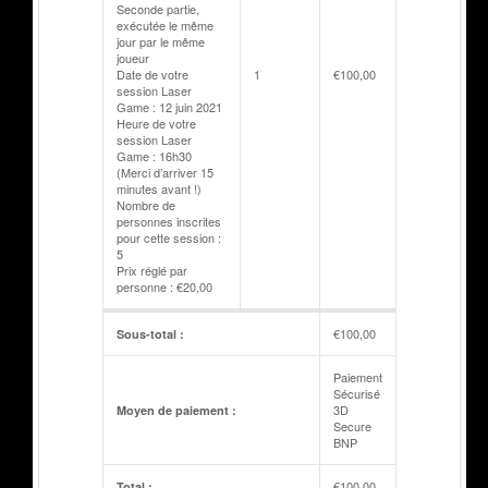
Seconde partie,
exécutée le même
jour par le même
joueur
Date de votre
1
€
100,00
session Laser
Game : 12 juin 2021
Heure de votre
session Laser
Game : 16h30
(Merci d’arriver 15
minutes avant !)
Nombre de
personnes inscrites
pour cette session :
5
Prix réglé par
personne : €20,00
€
100,00
Sous-total :
Paiement
Sécurisé
3D
Moyen de paiement :
Secure
BNP
€
100,00
Total :