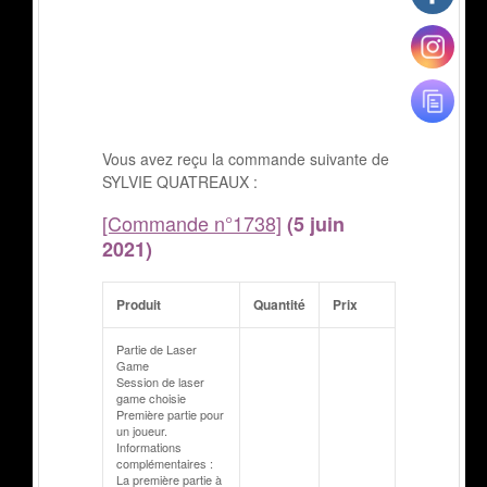
Vous avez reçu la commande suivante de
SYLVIE QUATREAUX :
[Commande n°1738]
(5 juin
2021)
Produit
Quantité
Prix
Partie de Laser
Game
Session de laser
game choisie
Première partie pour
un joueur.
Informations
complémentaires :
La première partie à