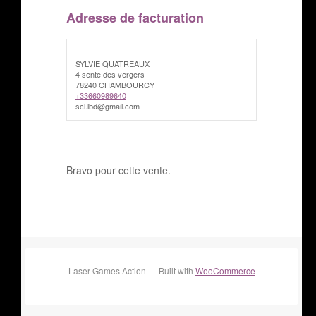
Adresse de facturation
–
SYLVIE QUATREAUX
4 sente des vergers
78240 CHAMBOURCY
+33660989640
scl.lbd@gmail.com
Bravo pour cette vente.
Laser Games Action — Built with
WooCommerce