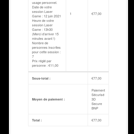
usage personnel.
Date de votre
session Laser
1
€
77,00
Game : 12 juin 2021
Heure de votre
session Laser
Game : 13h30
(Merci d’arriver 15
minutes avant !)
Nombre de
personnes inscrites
pour cette session :
7
Prix réglé par
personne : €11,00
€
77,00
Sous-total :
Paiement
Sécurisé
3D
Moyen de paiement :
Secure
BNP
€
77,00
Total :