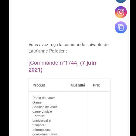
Vous avez reçu la commande suivante de
Laurianne Pelletier :
[Commande n°1744]
(7 juin
2021)
Produit
Quantité
Prix
Partie de Laser
Game
Session de laser
game choisie
Formule
anniversaire
“Caporal”
Informations
complémentaires :