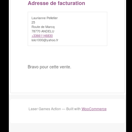
Adresse de facturation
Laurianne Pelletier
25
Route de Marcq
78770 ANDELU
+33661146830
lolo1000@yahoo.fr
Bravo pour cette vente.
Laser Games Action — Built with
WooCommerce