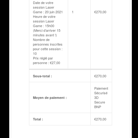
Date de votre
session Laser
Game : 20 juin 2021
1
€
270,00
Heure de votre
session Laser
Game : 15h00
(Merci d’arriver 15
minutes avant !)
Nombre de
personnes inscrites
pour cette session :
10
Prix réglé par
personne : €27,00
€
270,00
Sous-total :
Paiement
Sécurisé
3D
Moyen de paiement :
Secure
BNP
€
270,00
Total :