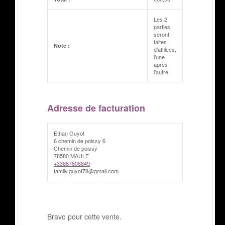
Les 2
parties
seront
faites
Note :
d’affilees,
l’une
après
l’autre.
Adresse de facturation
Ethan Guyot
6 chemin de poissy 6
Chemin de poissy
78580 MAULE
+33687608849
family.guyot78@gmail.com
Bravo pour cette vente.