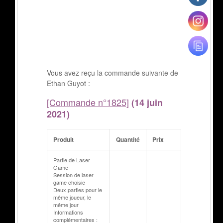
Vous avez reçu la commande suivante de
Ethan Guyot :
[Commande n°1825]
(14 juin
2021)
Produit
Quantité
Prix
Partie de Laser
Game
Session de laser
game choisie
Deux parties pour le
même joueur, le
même jour
Informations
complémentaires :