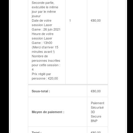
Seconde partie,
exécutée le même
jour par le même
joueur
Date de votre
1
€
80,00
session Laser
Game : 26 juin 2021
Heure de votre
session Laser
Game : 13h00
(Merci d’arriver 15
minutes avant !)
Nombre de
personnes inscrites
pour cette session :
4
Prix réglé par
personne : €20,00
€
80,00
Sous-total :
Paiement
Sécurisé
3D
Moyen de paiement :
Secure
BNP
€
80,00
Total :