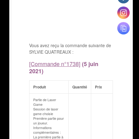
Vous avez reçu la commande suivante de
SYLVIE QUATREAUX :
[Commande n°1738]
(5 juin
2021)
Produit
Quantité
Prix
Partie de Laser
Game
Session de laser
game choisie
Première partie pour
un joueur.
Informations
complémentaires :
La première partie à