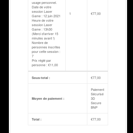
usage personnel.
Date de votre
session Laser
1
€
77,00
Game : 12 juin 2021
Heure de votre
session Laser
Game : 13h30
(Merci d’arriver 15
minutes avant !)
Nombre de
personnes inscrites
pour cette session :
7
Prix réglé par
personne : €11,00
€
77,00
Sous-total :
Paiement
Sécurisé
3D
Moyen de paiement :
Secure
BNP
€
77,00
Total :