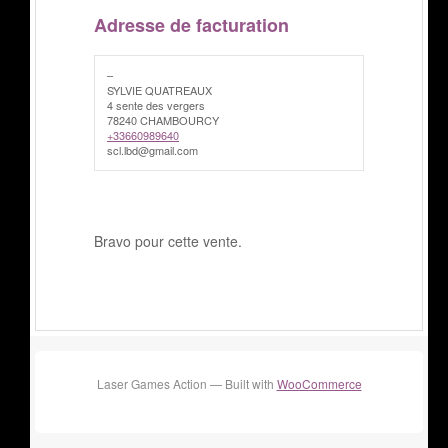
Adresse de facturation
–
SYLVIE QUATREAUX
4 sente des vergers
78240 CHAMBOURCY
+33660989640
scl.lbd@gmail.com
Bravo pour cette vente.
Laser Games Action — Built with
WooCommerce