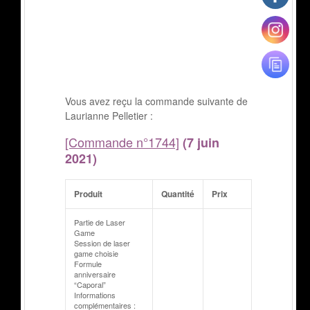
Vous avez reçu la commande suivante de
Laurianne Pelletier :
[Commande n°1744]
(7 juin
2021)
Produit
Quantité
Prix
Partie de Laser
Game
Session de laser
game choisie
Formule
anniversaire
“Caporal”
Informations
complémentaires :