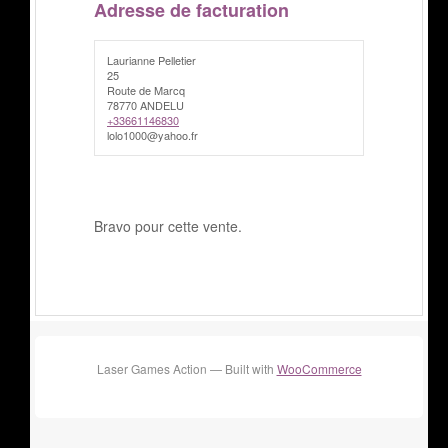
Adresse de facturation
Laurianne Pelletier
25
Route de Marcq
78770 ANDELU
+33661146830
lolo1000@yahoo.fr
Bravo pour cette vente.
Laser Games Action — Built with
WooCommerce