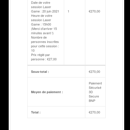
Date de votre
session Laser
Game : 20 juin 2021
1
€
270,00
Heure de votre
session Laser
Game : 15h00
(Merci d’arriver 15
minutes avant !)
Nombre de
personnes inscrites
pour cette session :
10
Prix réglé par
personne : €27,00
€
270,00
Sous-total :
Paiement
Sécurisé
3D
Moyen de paiement :
Secure
BNP
€
270,00
Total :