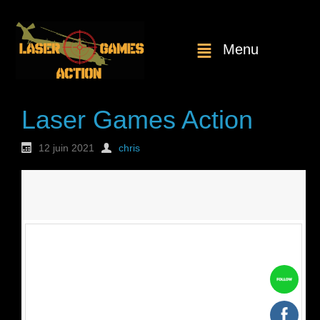
Menu
Laser Games Action
12 juin 2021
chris
Nouvelle
commande : n°1812