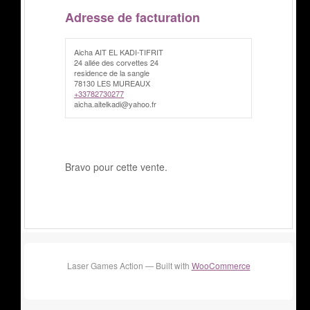
Adresse de facturation
Aicha AIT EL KADI-TIFRIT
24 allée des corvettes 24
residence de la sangle
78130 LES MUREAUX
+33782730277
aicha.aitelkadi@yahoo.fr
Bravo pour cette vente.
Laser Games Action — Built with
WooCommerce