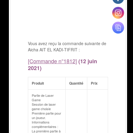
Vous avez reçu la commande suivante de
Aicha AIT EL KADI-TIFRIT :
[Commande n°1812]
(12 juin
2021)
Produit
Quantité
Prix
Partie de Laser
Game
Session de laser
game choisie
Première partie pour
un joueur.
Informations
complémentaires :
La première partie à