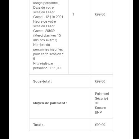
usage personnel.
Date de votre
session Laser
1
€
99,00
Game : 12 juin 2021
Heure de votre
session Laser
Game : 20h30
(Merci d’arriver 15
minutes avant !)
Nombre de
personnes inscrites
pour cette session :
9
Prix réglé par
personne : €11,00
€
99,00
Sous-total :
Paiement
Sécurisé
3D
Moyen de paiement :
Secure
BNP
€
99,00
Total :