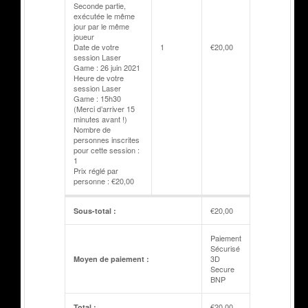
Seconde partie,
exécutée le même
jour par le même
joueur
Date de votre
1
€
20,00
session Laser
Game : 26 juin 2021
Heure de votre
session Laser
Game : 15h30
(Merci d’arriver 15
minutes avant !)
Nombre de
personnes inscrites
pour cette session :
1
Prix réglé par
personne : €20,00
€
20,00
Sous-total :
Paiement
Sécurisé
3D
Moyen de paiement :
Secure
BNP
€
20,00
Total :