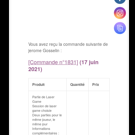
Vous avez reçu la commande suivante de
jerome Gosselin :
[Commande n°1831]
(17 juin
2021)
Produit
Quantité
Prix
Partie de Laser
Game
Session de laser
game choisie
Deux parties pour le
même joueur, le
même jour
Informations
complémentaires :