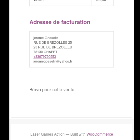
Adresse de facturation
jerome Gosselin
RUE DE BREZOLLES 25
25 RUE DE BREZOLLES
78130 CHAPET
+33679720553
jeromegosselin@yahoo.fr
Bravo pour cette vente.
Laser Games Action — Built with
WooCommerce