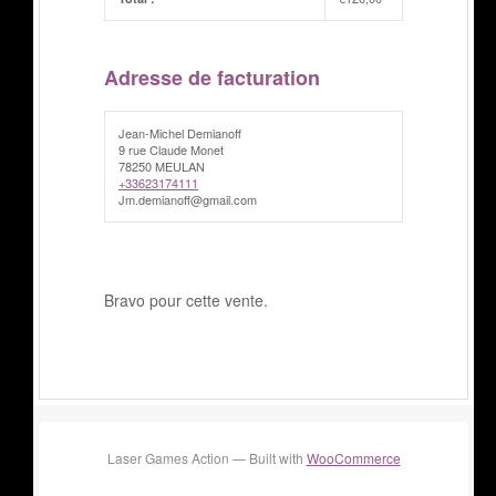
Adresse de facturation
Jean-Michel Demianoff
9 rue Claude Monet
78250 MEULAN
+33623174111
Jm.demianoff@gmail.com
Bravo pour cette vente.
Laser Games Action — Built with
WooCommerce