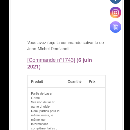
Vous avez reçu la commande suivante de
Jean-Michel Demianoff :
[Commande n°1743]
(6 juin
2021)
Produit
Quantité
Prix
Partie de Laser
Game
Session de laser
game choisie
Deux parties pour le
même joueur, le
même jour
Informations
complémentaires :