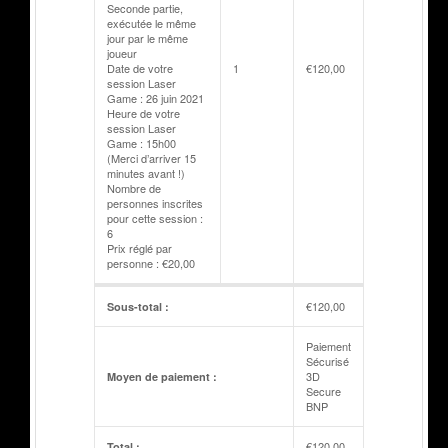
Seconde partie,
exécutée le même
jour par le même
joueur
Date de votre
1
€
120,00
session Laser
Game : 26 juin 2021
Heure de votre
session Laser
Game : 15h00
(Merci d’arriver 15
minutes avant !)
Nombre de
personnes inscrites
pour cette session :
6
Prix réglé par
personne : €20,00
€
120,00
Sous-total :
Paiement
Sécurisé
3D
Moyen de paiement :
Secure
BNP
€
120,00
Total :