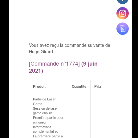
Vous avez reçu la commande suivante de
Hugo Girard :
[Commande n°1774]
(9 juin
2021)
Produit
Quantité
Prix
Partie de Laser
Game
Session de laser
game choisie
Première partie pour
un joueur.
Informations
complémentaires :
La première partie à