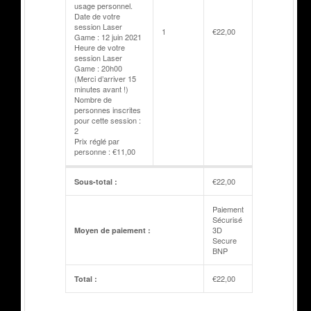
usage personnel.
Date de votre
session Laser
1
€
22,00
Game : 12 juin 2021
Heure de votre
session Laser
Game : 20h00
(Merci d’arriver 15
minutes avant !)
Nombre de
personnes inscrites
pour cette session :
2
Prix réglé par
personne : €11,00
€
22,00
Sous-total :
Paiement
Sécurisé
3D
Moyen de paiement :
Secure
BNP
€
22,00
Total :