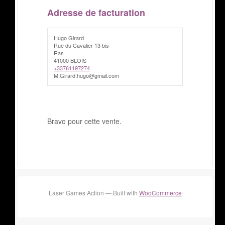
Adresse de facturation
Hugo Girard
Rue du Cavalier 13 bis
Ras
41000 BLOIS
+33761197274
M.Girard.hugo@gmail.com
Bravo pour cette vente.
Laser Games Action — Built with
WooCommerce