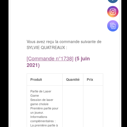
Vous avez reçu la commande suivante de
SYLVIE QUATREAUX :
[Commande n°1738]
(5 juin
2021)
Produit
Quantité
Prix
Partie de Laser
Game
Session de laser
game choisie
Première partie pour
un joueur.
Informations
complémentaires :
La première partie à