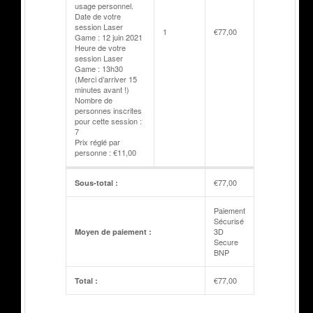
usage personnel.
Date de votre
session Laser
1
€
77,00
Game : 12 juin 2021
Heure de votre
session Laser
Game : 13h30
(Merci d’arriver 15
minutes avant !)
Nombre de
personnes inscrites
pour cette session :
7
Prix réglé par
personne : €11,00
€
77,00
Sous-total :
Paiement
Sécurisé
3D
Moyen de paiement :
Secure
BNP
€
77,00
Total :