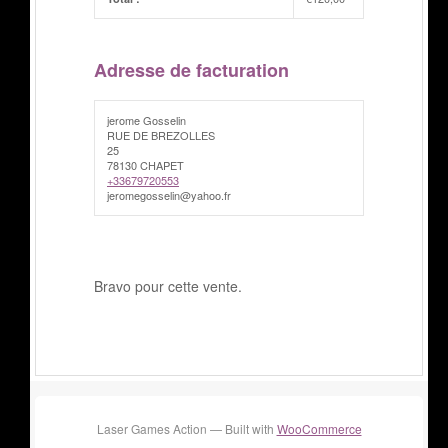
Adresse de facturation
jerome Gosselin
RUE DE BREZOLLES
25
78130 CHAPET
+33679720553
jeromegosselin@yahoo.fr
Bravo pour cette vente.
Laser Games Action — Built with
WooCommerce