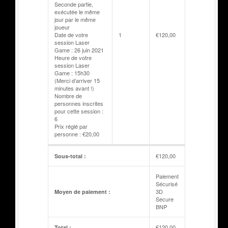
Seconde partie,
exécutée le même
jour par le même
joueur
Date de votre
1
€
120,00
session Laser
Game : 26 juin 2021
Heure de votre
session Laser
Game : 15h30
(Merci d’arriver 15
minutes avant !)
Nombre de
personnes inscrites
pour cette session :
6
Prix réglé par
personne : €20,00
€
120,00
Sous-total :
Paiement
Sécurisé
3D
Moyen de paiement :
Secure
BNP
€
120,00
Total :