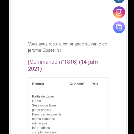
Vous avez reçu la commande suivante de
jerome Gosselin :
[Commande n°1816]
(14 juin
2021)
Produit
Quantité
Prix
Partie de Laser
Game
Session de laser
game choisie
Deux parties pour le
même joueur, le
même jour
Informations
complémentaires :