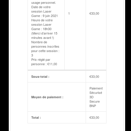
usage personnel.
Date de votre
session Laser
1
€
33,00
Game : 9 juin 2021
Heure de votre
session Laser
Game : 18h30
(Merci d’arriver 15
minutes avant !)
Nombre de
personnes inscrites
pour cette session :
3
Prix réglé par
personne : €11,00
€
33,00
Sous-total :
Paiement
Sécurisé
3D
Moyen de paiement :
Secure
BNP
€
33,00
Total :