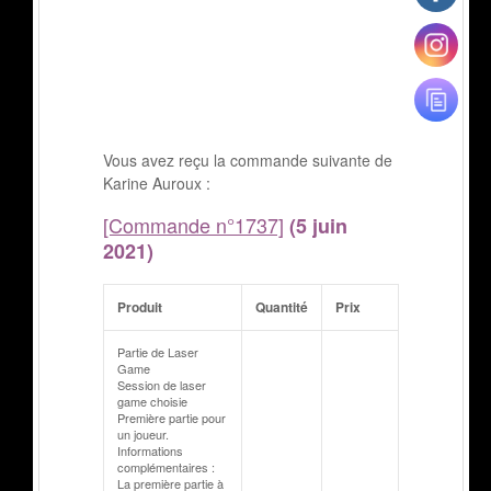
Vous avez reçu la commande suivante de
Karine Auroux :
[Commande n°1737]
(5 juin
2021)
Produit
Quantité
Prix
Partie de Laser
Game
Session de laser
game choisie
Première partie pour
un joueur.
Informations
complémentaires :
La première partie à