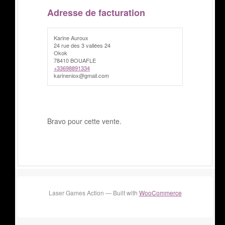
Adresse de facturation
Karine Auroux
24 rue des 3 vallées 24
Okok
78410 BOUAFLE
+33698891334
karineniox@gmail.com
Bravo pour cette vente.
Laser Games Action — Built with
WooCommerce