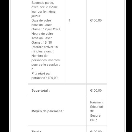
Seconde partie,
exécutée le même
jour par le même
joueur
Date de votre
1
€
100,00
session Laser
Game : 12 juin 2021
Heure de votre
session Laser
Game : 16h30
(Merci d’arriver 15
minutes avant !)
Nombre de
personnes inscrites
pour cette session :
5
Prix réglé par
personne : €20,00
€
100,00
Sous-total :
Paiement
Sécurisé
3D
Moyen de paiement :
Secure
BNP
€
100,00
Total :