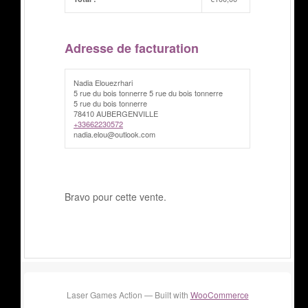
Adresse de facturation
Nadia Elouezrhari
5 rue du bois tonnerre 5 rue du bois tonnerre
5 rue du bois tonnerre
78410 AUBERGENVILLE
+33662230572
nadia.elou@outlook.com
Bravo pour cette vente.
Laser Games Action — Built with
WooCommerce