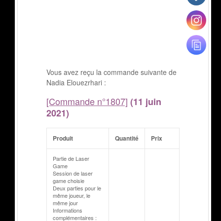
Vous avez reçu la commande suivante de
Nadia Elouezrhari :
[Commande n°1807]
(11 juin
2021)
Produit
Quantité
Prix
Partie de Laser
Game
Session de laser
game choisie
Deux parties pour le
même joueur, le
même jour
Informations
complémentaires :