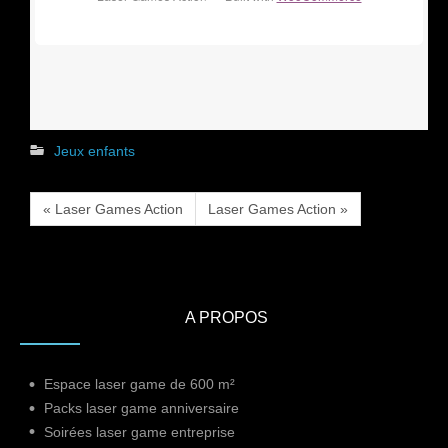
Jeux enfants
« Laser Games Action
Laser Games Action »
A PROPOS
Espace laser game de 600 m²
Packs laser game anniversaire
Soirées laser game entreprise