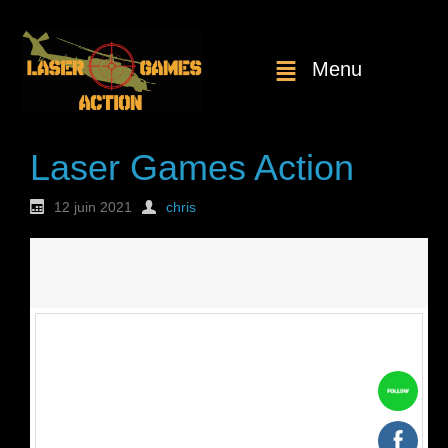
Menu
Laser Games Action
12 juin 2021
chris
Nouvelle
commande : n°1813