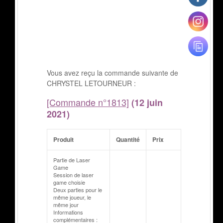
Vous avez reçu la commande suivante de
CHRYSTEL LETOURNEUR :
[Commande n°1813]
(12 juin
2021)
Produit
Quantité
Prix
Partie de Laser
Game
Session de laser
game choisie
Deux parties pour le
même joueur, le
même jour
Informations
complémentaires :