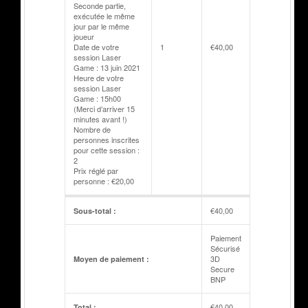
Seconde partie,
exécutée le même
jour par le même
joueur
Date de votre
1
€
40,00
session Laser
Game : 13 juin 2021
Heure de votre
session Laser
Game : 15h00
(Merci d’arriver 15
minutes avant !)
Nombre de
personnes inscrites
pour cette session :
2
Prix réglé par
personne : €20,00
€
40,00
Sous-total :
Paiement
Sécurisé
3D
Moyen de paiement :
Secure
BNP
€
40,00
Total :