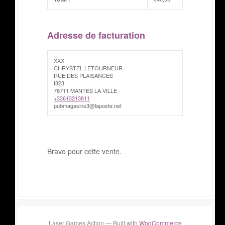
Adresse de facturation
XXX
CHRYSTEL LETOURNEUR
RUE DES PLAISANCES
I323
78711 MANTES LA VILLE
+33613213811
pubmagasins3@laposte.net
Bravo pour cette vente.
Laser Games Action — Built with
WooCommerce