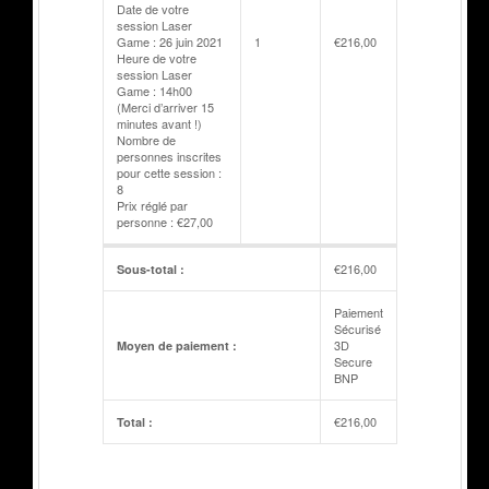
Date de votre
session Laser
Game : 26 juin 2021
1
€
216,00
Heure de votre
session Laser
Game : 14h00
(Merci d’arriver 15
minutes avant !)
Nombre de
personnes inscrites
pour cette session :
8
Prix réglé par
personne : €27,00
€
216,00
Sous-total :
Paiement
Sécurisé
3D
Moyen de paiement :
Secure
BNP
€
216,00
Total :