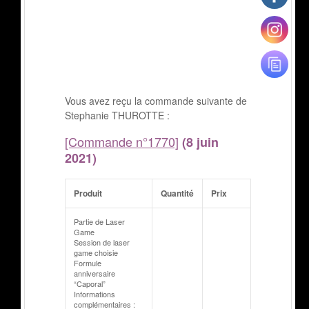
Vous avez reçu la commande suivante de
Stephanie THUROTTE :
[Commande n°1770]
(8 juin
2021)
Produit
Quantité
Prix
Partie de Laser
Game
Session de laser
game choisie
Formule
anniversaire
“Caporal”
Informations
complémentaires :