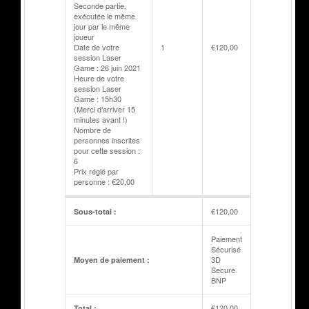
Seconde partie,
exécutée le même
jour par le même
joueur
Date de votre
1
€
120,00
session Laser
Game : 26 juin 2021
Heure de votre
session Laser
Game : 15h30
(Merci d’arriver 15
minutes avant !)
Nombre de
personnes inscrites
pour cette session :
6
Prix réglé par
personne : €20,00
€
120,00
Sous-total :
Paiement
Sécurisé
3D
Moyen de paiement :
Secure
BNP
€
120,00
Total :