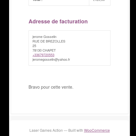
Adresse de facturation
jerome Gosselin
RUE DE BREZOLLES
25
78130 CHAPET
+33679720553
jeromegosselin@yahoo.fr
Bravo pour cette vente.
Laser Games Action — Built with
WooCommerce