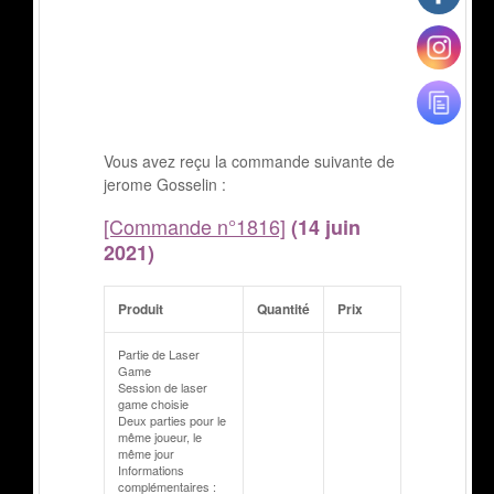
Vous avez reçu la commande suivante de
jerome Gosselin :
[Commande n°1816]
(14 juin
2021)
Produit
Quantité
Prix
Partie de Laser
Game
Session de laser
game choisie
Deux parties pour le
même joueur, le
même jour
Informations
complémentaires :