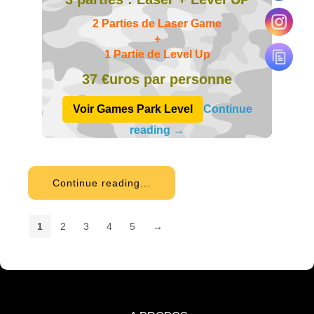
2 Parties de Laser Game
+
1 Partie de Level Up
37 €uros par personne
Voir Games Park Level
Continue
reading
→
Continue reading...
1
2
3
4
5
→