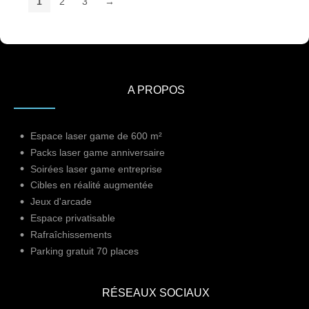
1
2
3
→
A PROPOS
Espace laser game de 600 m²
Packs laser game anniversaire
Soirées laser game entreprise
Cibles en réalité augmentée
Jeux d'arcade
Espace privatisable
Rafraîchissements
Parking gratuit 70 places
RÉSEAUX SOCIAUX