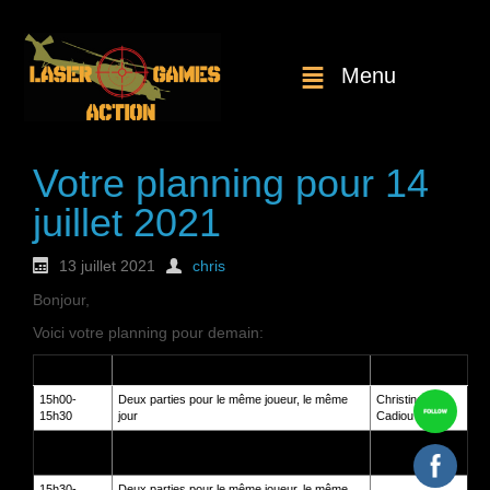
Menu
Votre planning pour 14
juillet 2021
13 juillet 2021
chris
Bonjour,
Voici votre planning pour demain:
Heure
Service
Client
15h00-
Deux parties pour le même joueur, le même
Christine
15h30
jour
Cadiou
15h00-
Deux parties pour le même joueur, le même
Christine
15h30
jour
Cadiou
15h30-
Deux parties pour le même joueur, le même