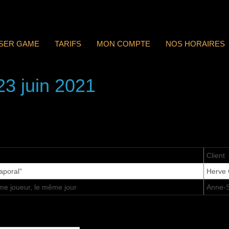
ASER GAME
TARIFS
MON COMPTE
NOS HORAIRES
23 juin 2021
Client
aporal”
Herve 
me joueur, le même jour
Anne-