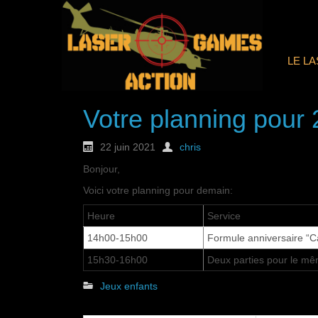
LE L
Votre planning pour 
22 juin 2021
chris
Bonjour,
Voici votre planning pour demain:
Heure
Service
14h00-15h00
Formule anniversaire “C
15h30-16h00
Deux parties pour le mê
Jeux enfants