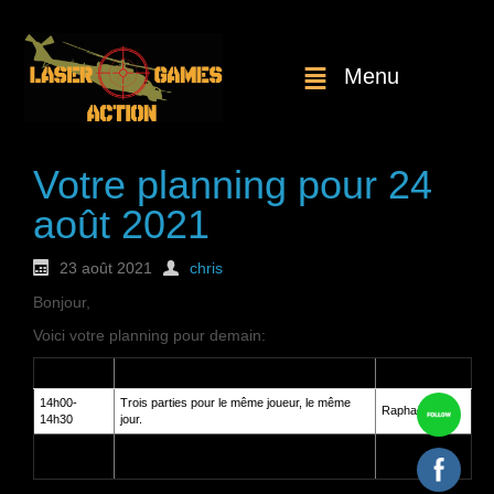
Menu
Votre planning pour 24
août 2021
23 août 2021
chris
Bonjour,
Voici votre planning pour demain:
Heure
Service
Client
14h00-
Trois parties pour le même joueur, le même
Raphaël Simar
14h30
jour.
17h30-
Deux parties pour le même joueur, le même
Christelle
18h00
jour
Sarda