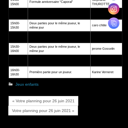
Formule anniversaire “Caporal”
15h00
THUROTTE
15h00-
Deux parties pour le même joueur, le
Jean-Michel
15h30
même jour
Demianoff
15h00-
Deux parties pour le même joueur, le
caro chtite
15h30
même jour
15h00-
Deux parties pour le même joueur, le
Elyse Watroba
15h30
même jour
15h30-
Deux parties pour le même joueur, le
jerome Gosselin
16h00
même jour
15h30-
Deux parties pour le même joueur, le
jerome Gosselin
16h00
même jour
16h00-
Première partie pour un joueur.
Karine Verneret
16h30
Jeux enfants
« Votre planning pour 26 juin 2021
Votre planning pour 26 juin 2021 »