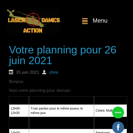
Menu
Votre planning pour 26
juin 2021
25 juin 2021
chris
Bonjour,
Voici votre planning pour demain:
Heure
Service
Client
12h00-
Trois parties pour le même joueur, le
Cédric Mullot
12h30
même jour.
13h00-
Deux parties pour le même joueur, le
Ethan Guyot
13h30
même jour
14h00-
Stephanie