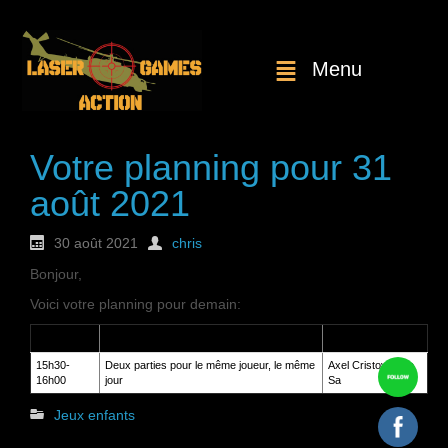
Menu
Votre planning pour 31
août 2021
30 août 2021
chris
Bonjour,
Voici votre planning pour demain:
Heure
Service
Client
15h30-
Deux parties pour le même joueur, le même
Axel Cristovao de
16h00
jour
Sa
Jeux enfants