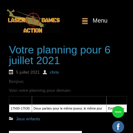
Menu
Votre planning pour 6
juillet 2021
5 juillet 2021
chris
Bonjour,
Voici votre planning pour demain:
Heure
Service
Client
17h00-17h30
Deux parties pour le même joueur, le même jour
Emilie Crey
Jeux enfants