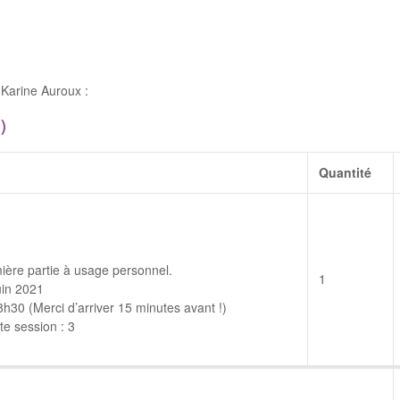
Karine Auroux :
)
Quantité
ière partie à usage personnel.
1
uin 2021
30 (Merci d’arriver 15 minutes avant !)
e session : 3