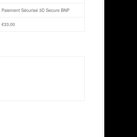
Paiement Sécurisé 3D Secure BNP
€
33,00