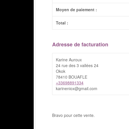
Moyen de paiement :
Total :
Adresse de facturation
Karine Auroux
24 rue des 3 vallées 24
Okok
78410 BOUAFLE
+33698891334
karineniox@gmail.com
Bravo pour cette vente.