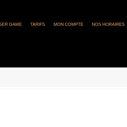
ASER GAME
TARIFS
MON COMPTE
NOS HORAIRES
 : n°1737