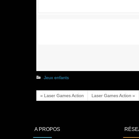
Jeux enfants
« Laser Games Action
Laser Games Action »
A PROPOS
RÉSE