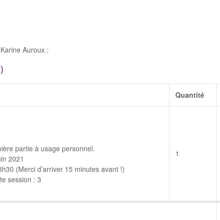
Karine Auroux :
)
Quantité
ière partie à usage personnel.
1
uin 2021
30 (Merci d’arriver 15 minutes avant !)
e session : 3