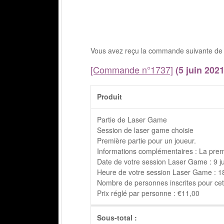
Vous avez reçu la commande suivante de 
[Commande n°1737]
(5 juin 2021
Produit
Partie de Laser Game
Session de laser game choisie
Première partie pour un joueur.
Informations complémentaires : La prem
Date de votre session Laser Game : 9 j
Heure de votre session Laser Game : 18h
Nombre de personnes inscrites pour cett
Prix réglé par personne : €11,00
Sous-total :