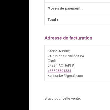
Moyen de paiement :
Total :
Adresse de facturation
Karine Auroux
24 rue des 3 vallées 24
Okok
78410 BOUAFLE
+33698891334
karineniox@gmail.com
Bravo pour cette vente.