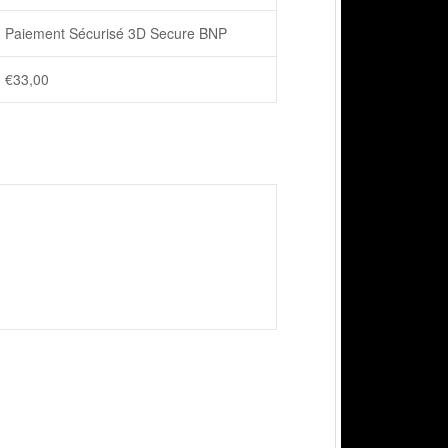
Paiement Sécurisé 3D Secure BNP
€
33,00