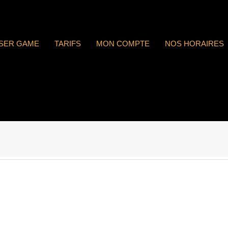
ASER GAME
TARIFS
MON COMPTE
NOS HORAIRES
 : n°1737