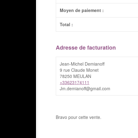
Moyen de paiement :
Total :
Adresse de facturation
Jean-Michel Demianoff
9 rue Claude Monet
78250 MEULAN
+33623174111
Jm.demianoff@gmail.com
Bravo pour cette vente.