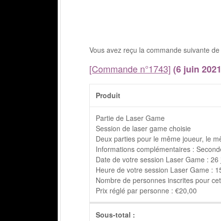
Vous avez reçu la commande suivante de 
[Commande n°1743]
(6 juin 2021
Produit
Partie de Laser Game
Session de laser game choisie
Deux parties pour le même joueur, le m
Informations complémentaires : Seconde
Date de votre session Laser Game : 26 
Heure de votre session Laser Game : 15h
Nombre de personnes inscrites pour cett
Prix réglé par personne : €20,00
Sous-total :