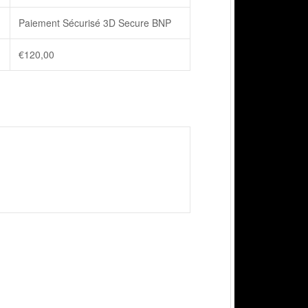
Paiement Sécurisé 3D Secure BNP
€
120,00