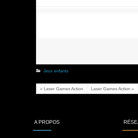
Jeux enfants
« Laser Games Action
Laser Games Action »
A PROPOS
RÉSE