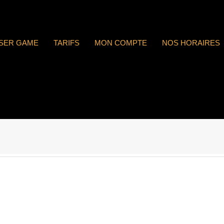
ASER GAME
TARIFS
MON COMPTE
NOS HORAIRES
 : n°1743