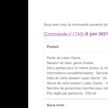
Vous avez reçu la commande suivante de 
[Commande n°1743]
(6 juin 2021
Produit
Partie de Laser Game
Session de laser game choisie
Deux parties pour le même joueur, le m
Informations complémentaires : Seconde
Date de votre session Laser Game : 26 
Heure de votre session Laser Game : 15h
Nombre de personnes inscrites pour cett
Prix réglé par personne : €20,00
Sous-total :