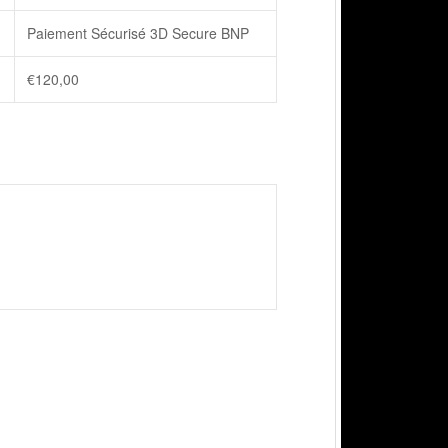
Paiement Sécurisé 3D Secure BNP
€
120,00