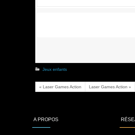
Jeux enfants
« Laser Games Action
Laser Games Action »
A PROPOS
RÉSE