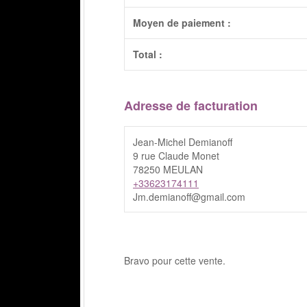
Moyen de paiement :
Total :
Adresse de facturation
Jean-Michel Demianoff
9 rue Claude Monet
78250 MEULAN
+33623174111
Jm.demianoff@gmail.com
Bravo pour cette vente.