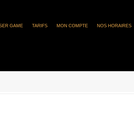
ASER GAME
TARIFS
MON COMPTE
NOS HORAIRES
 : n°1743