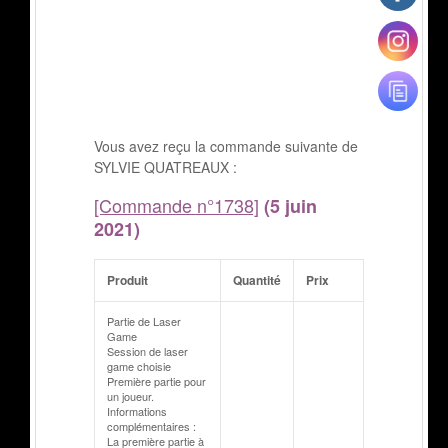
Vous avez reçu la commande suivante de
SYLVIE QUATREAUX :
[Commande n°1738]
(5 juin
2021)
Produit
Quantité
Prix
Partie de Laser
Game
Session de laser
game choisie
Première partie pour
un joueur.
Informations
complémentaires :
La première partie à