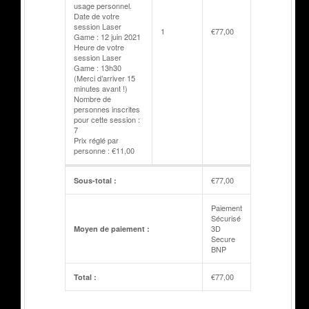
usage personnel.
Date de votre
session Laser
1
€
77,00
Game : 12 juin 2021
Heure de votre
session Laser
Game : 13h30
(Merci d’arriver 15
minutes avant !)
Nombre de
personnes inscrites
pour cette session :
7
Prix réglé par
personne : €11,00
€
77,00
Sous-total :
Paiement
Sécurisé
3D
Moyen de paiement :
Secure
BNP
€
77,00
Total :