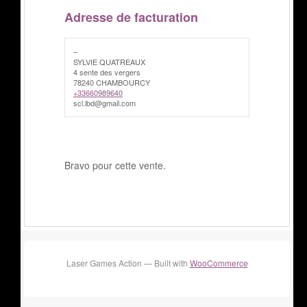
Adresse de facturation
–
SYLVIE QUATREAUX
4 sente des vergers
78240 CHAMBOURCY
+33660989640
scl.lbd@gmail.com
Bravo pour cette vente.
Laser Games Action — Built with
WooCommerce