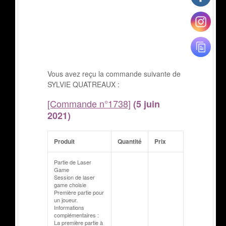
Vous avez reçu la commande suivante de
SYLVIE QUATREAUX :
[Commande n°1738]
(5 juin
2021)
Produit
Quantité
Prix
Partie de Laser
Game
Session de laser
game choisie
Première partie pour
un joueur.
Informations
complémentaires :
La première partie à