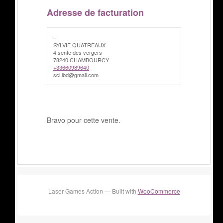
Adresse de facturation
–
SYLVIE QUATREAUX
4 sente des vergers
78240 CHAMBOURCY
+33660989640
scl.lbd@gmail.com
Bravo pour cette vente.
Laser Games Action — Built with
WooCommerce