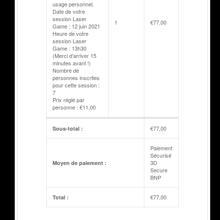
usage personnel.
Date de votre
session Laser
1
€
77,00
Game : 12 juin 2021
Heure de votre
session Laser
Game : 13h30
(Merci d’arriver 15
minutes avant !)
Nombre de
personnes inscrites
pour cette session :
7
Prix réglé par
personne : €11,00
€
77,00
Sous-total :
Paiement
Sécurisé
3D
Moyen de paiement :
Secure
BNP
€
77,00
Total :