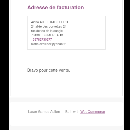
Adresse de facturation
Aicha AIT EL KADI-TIFRIT
24 allée des corvettes 24
residence de la sangle
78130 LES MUREAUX
+33782730277
aicha.aitelkadi@yahoo.fr
Bravo pour cette vente.
Laser Games Action — Built with
WooCommerce