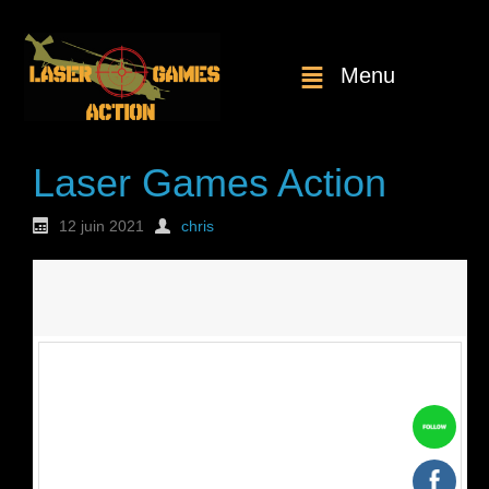
Menu
Laser Games Action
12 juin 2021
chris
Nouvelle
commande : n°1812