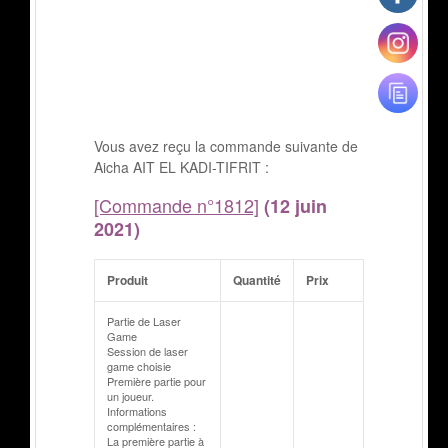
Vous avez reçu la commande suivante de
Aicha AIT EL KADI-TIFRIT :
[Commande n°1812]
(12 juin
2021)
Produit
Quantité
Prix
Partie de Laser
Game
Session de laser
game choisie
Première partie pour
un joueur.
Informations
complémentaires :
La première partie à