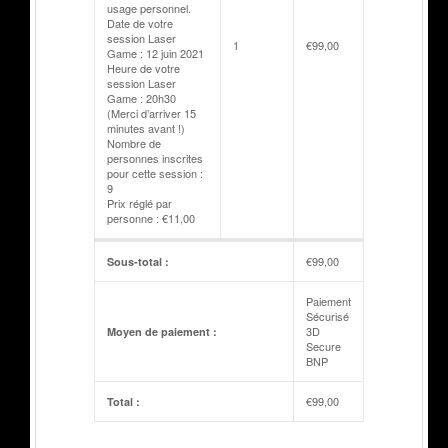
usage personnel.
Date de votre
session Laser
1
€
99,00
Game : 12 juin 2021
Heure de votre
session Laser
Game : 20h30
(Merci d’arriver 15
minutes avant !)
Nombre de
personnes inscrites
pour cette session :
9
Prix réglé par
personne : €11,00
€
99,00
Sous-total :
Paiement
Sécurisé
3D
Moyen de paiement :
Secure
BNP
€
99,00
Total :