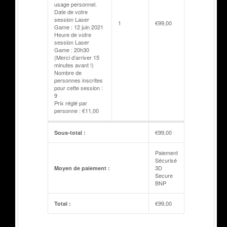
usage personnel.
Date de votre
session Laser
1
€
99,00
Game : 12 juin 2021
Heure de votre
session Laser
Game : 20h30
(Merci d’arriver 15
minutes avant !)
Nombre de
personnes inscrites
pour cette session :
9
Prix réglé par
personne : €11,00
€
99,00
Sous-total :
Paiement
Sécurisé
3D
Moyen de paiement :
Secure
BNP
€
99,00
Total :