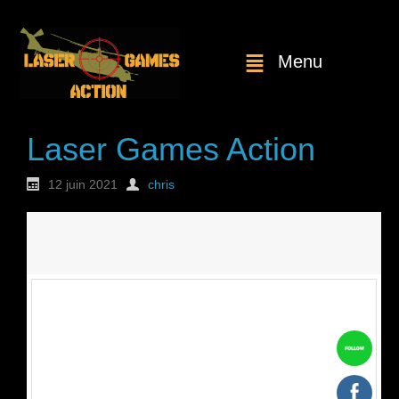
Menu
Laser Games Action
12 juin 2021
chris
Nouvelle
commande : n°1812