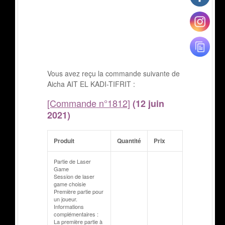
Vous avez reçu la commande suivante de
Aicha AIT EL KADI-TIFRIT :
[Commande n°1812]
(12 juin
2021)
Produit
Quantité
Prix
Partie de Laser
Game
Session de laser
game choisie
Première partie pour
un joueur.
Informations
complémentaires :
La première partie à