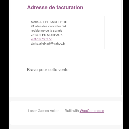
Adresse de facturation
Aicha AIT EL KADI-TIFRIT
24 allée des corvettes 24
residence de la sangle
78130 LES MUREAUX
+33782730277
aicha.aitelkadi@yahoo.fr
Bravo pour cette vente.
Laser Games Action — Built with
WooCommerce