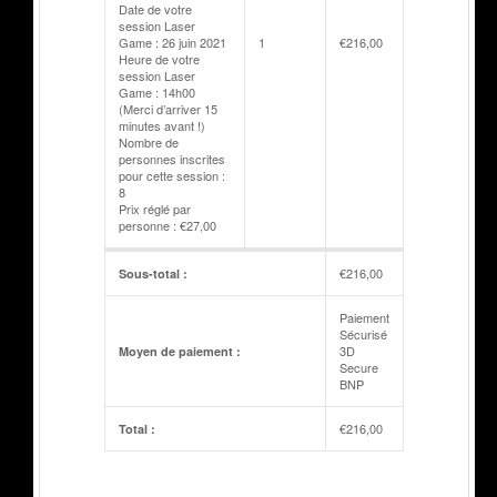
Date de votre
session Laser
Game : 26 juin 2021
1
€
216,00
Heure de votre
session Laser
Game : 14h00
(Merci d’arriver 15
minutes avant !)
Nombre de
personnes inscrites
pour cette session :
8
Prix réglé par
personne : €27,00
€
216,00
Sous-total :
Paiement
Sécurisé
3D
Moyen de paiement :
Secure
BNP
€
216,00
Total :