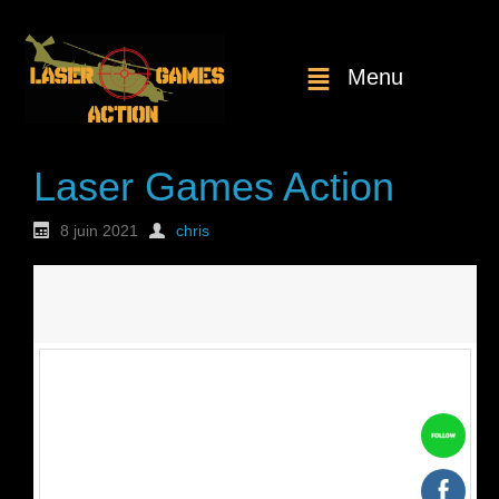
Menu
Laser Games Action
8 juin 2021
chris
Nouvelle
commande : n°1770