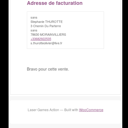
Adresse de facturation
sans
Stephanie THUROTTE
3 Chemin Du Parterre
sans
78630 MORAINVILLIERS
+33682922535
s.thurotteolivier@live.fr
Bravo pour cette vente.
Laser Games Action — Built with
WooCommerce