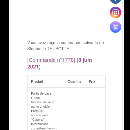
Vous avez reçu la commande suivante de
Stephanie THUROTTE :
[Commande n°1770]
(8 juin
2021)
Produit
Quantité
Prix
Partie de Laser
Game
Session de laser
game choisie
Formule
anniversaire
“Caporal”
Informations
complémentaires :