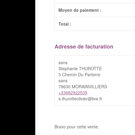
Moyen de paiement :
Total :
Adresse de facturation
sans
Stephanie THUROTTE
3 Chemin Du Parterre
sans
78630 MORAINVILLIERS
+33682922535
s.thurotteolivier@live.fr
Bravo pour cette vente.