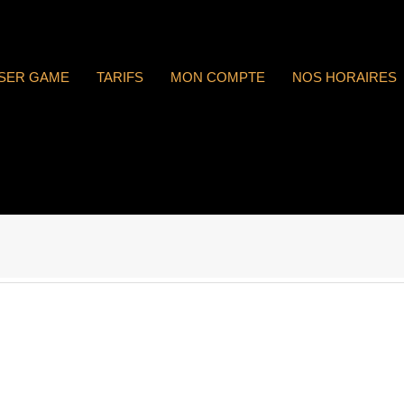
ASER GAME
TARIFS
MON COMPTE
NOS HORAIRES
 : n°1770