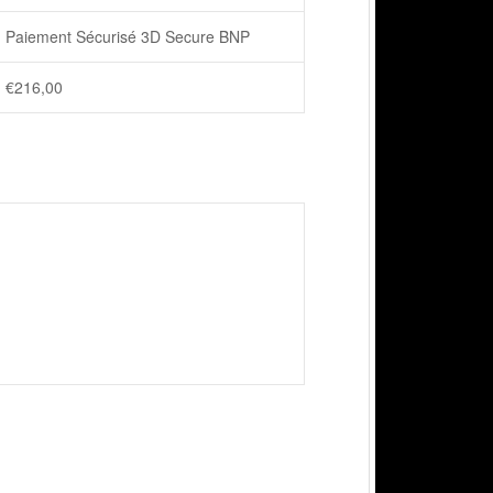
Paiement Sécurisé 3D Secure BNP
€
216,00