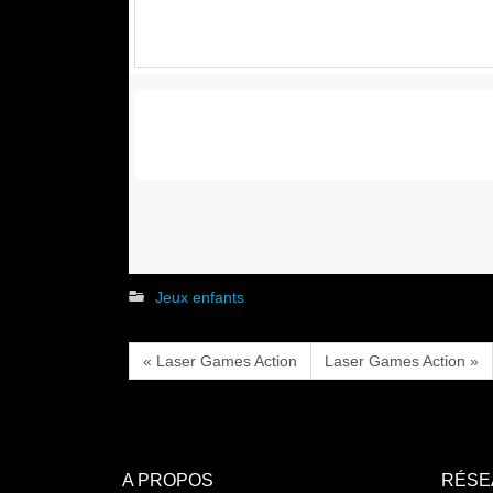
Jeux enfants
« Laser Games Action
Laser Games Action »
A PROPOS
RÉSE