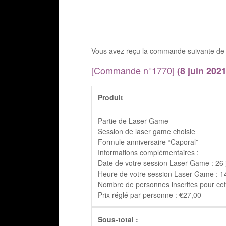
Vous avez reçu la commande suivante d
[Commande n°1770]
(8 juin 2021
Produit
Partie de Laser Game
Session de laser game choisie
Formule anniversaire “Caporal”
Informations complémentaires :
Date de votre session Laser Game : 26 
Heure de votre session Laser Game : 14h
Nombre de personnes inscrites pour cett
Prix réglé par personne : €27,00
Sous-total :