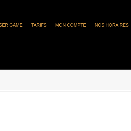
ASER GAME
TARIFS
MON COMPTE
NOS HORAIRES
 : n°1743