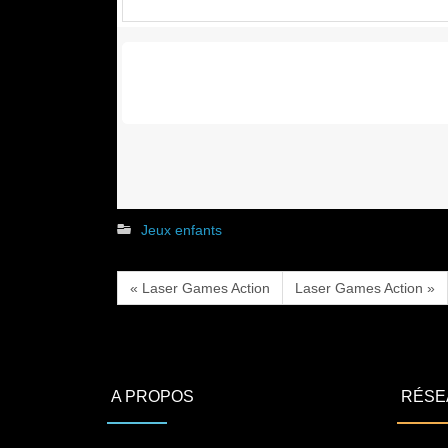
Jeux enfants
« Laser Games Action
Laser Games Action »
A PROPOS
RÉSE