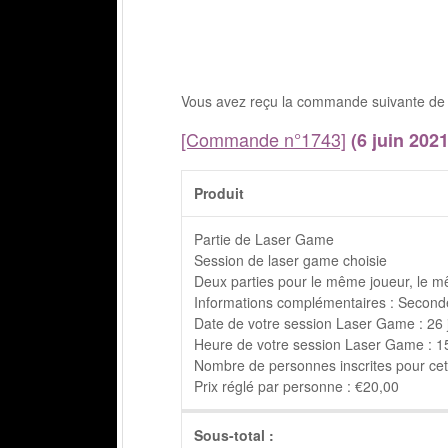
Vous avez reçu la commande suivante de 
[Commande n°1743]
(6 juin 2021
Produit
Partie de Laser Game
Session de laser game choisie
Deux parties pour le même joueur, le m
Informations complémentaires : Seconde
Date de votre session Laser Game : 26 
Heure de votre session Laser Game : 15h
Nombre de personnes inscrites pour cett
Prix réglé par personne : €20,00
Sous-total :