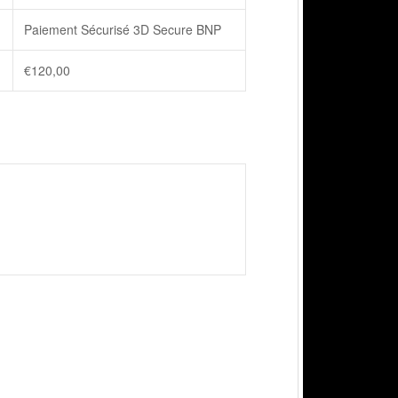
Paiement Sécurisé 3D Secure BNP
€
120,00