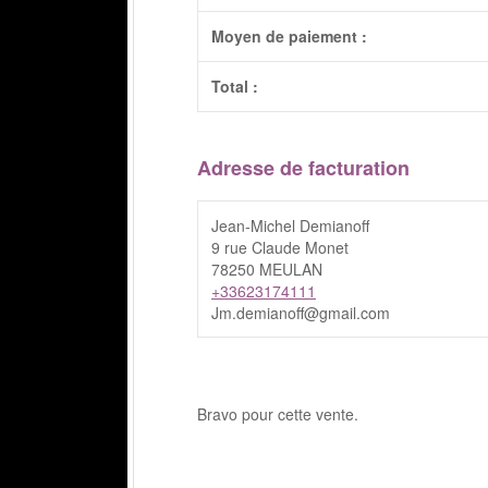
Moyen de paiement :
Total :
Adresse de facturation
Jean-Michel Demianoff
9 rue Claude Monet
78250 MEULAN
+33623174111
Jm.demianoff@gmail.com
Bravo pour cette vente.