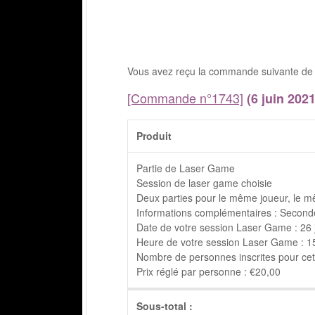
Vous avez reçu la commande suivante de 
[Commande n°1743]
(6 juin 2021
Produit
Partie de Laser Game
Session de laser game choisie
Deux parties pour le même joueur, le m
Informations complémentaires : Seconde
Date de votre session Laser Game : 26 
Heure de votre session Laser Game : 15h
Nombre de personnes inscrites pour cett
Prix réglé par personne : €20,00
Sous-total :