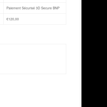
Paiement Sécurisé 3D Secure BNP
€
120,00