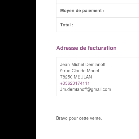
Moyen de paiement :
Total :
Adresse de facturation
Jean-Michel Demianoff
9 rue Claude Monet
78250 MEULAN
+33623174111
Jm.demianoff@gmail.com
Bravo pour cette vente.