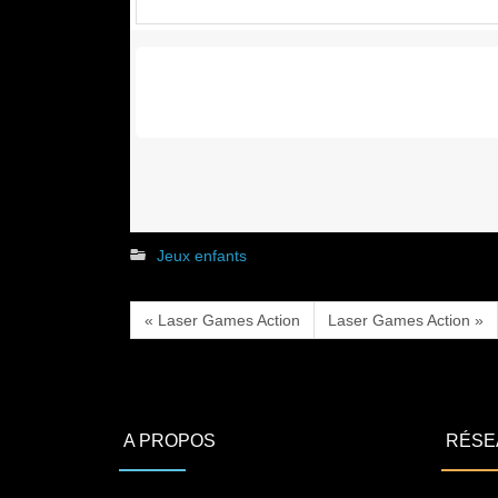
Jeux enfants
« Laser Games Action
Laser Games Action »
A PROPOS
RÉSE