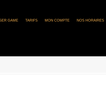
ASER GAME
TARIFS
MON COMPTE
NOS HORAIRES
 : n°1743