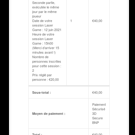
Seconde partie,
exécutée le même
jour par le même
joueur
Date de votre
1
€
40,00
session Laser
Game : 12 juin 2021
Heure de votre
session Laser
Game : 15h00
(Merci d’arriver 15
minutes avant !)
Nombre de
personnes inscrites
pour cette session :
2
Prix réglé par
personne : €20,00
€
40,00
Sous-total :
Paiement
Sécurisé
3D
Moyen de paiement :
Secure
BNP
€
40,00
Total :