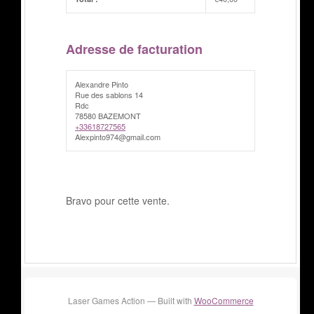
Adresse de facturation
Alexandre Pinto
Rue des sablons 14
Rdc
78580 BAZEMONT
+33618727565
Alexpinto974@gmail.com
Bravo pour cette vente.
Laser Games Action — Built with
WooCommerce