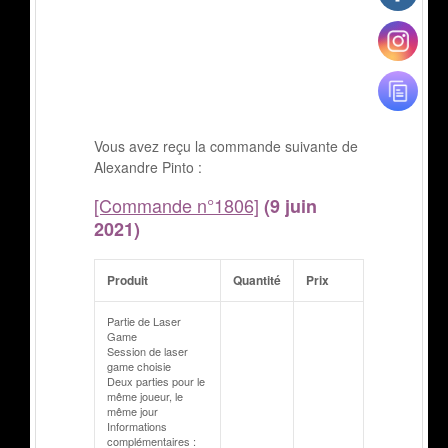
Vous avez reçu la commande suivante de
Alexandre Pinto :
[Commande n°1806]
(9 juin
2021)
Produit
Quantité
Prix
Partie de Laser
Game
Session de laser
game choisie
Deux parties pour le
même joueur, le
même jour
Informations
complémentaires :