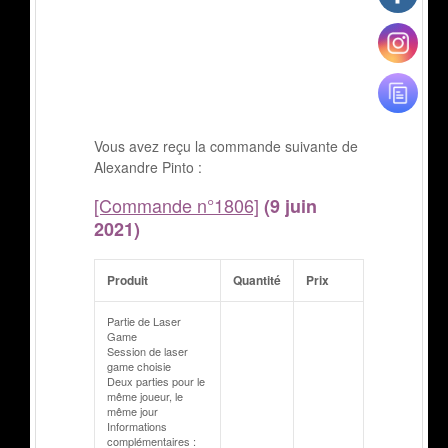
Vous avez reçu la commande suivante de
Alexandre Pinto :
[Commande n°1806]
(9 juin
2021)
Produit
Quantité
Prix
Partie de Laser
Game
Session de laser
game choisie
Deux parties pour le
même joueur, le
même jour
Informations
complémentaires :