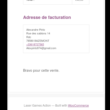
Adresse de facturation
Alexandre Pinto
Rue des sablons 14
Rdc
78580 BAZEMONT
+33618727565
Alexpinto974@gmail.com
Bravo pour cette vente.
Laser Games Action — Built with
WooCommerce