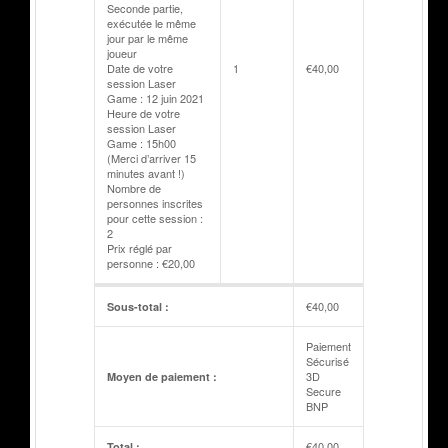
Seconde partie,
exécutée le même
jour par le même
joueur
Date de votre
1
€
40,00
session Laser
Game : 12 juin 2021
Heure de votre
session Laser
Game : 15h00
(Merci d’arriver 15
minutes avant !)
Nombre de
personnes inscrites
pour cette session :
2
Prix réglé par
personne : €20,00
€
40,00
Sous-total :
Paiement
Sécurisé
3D
Moyen de paiement :
Secure
BNP
€
40,00
Total :